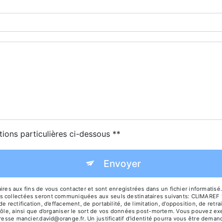
tions particulières ci-dessous **
Envoyer
 aux fins de vous contacter et sont enregistrées dans un fichier informatisé.
s collectées seront communiquées aux seuls destinataires suivants: CLIMAREF 
e rectification, d’effacement, de portabilité, de limitation, d’opposition, de ret
rôle, ainsi que d’organiser le sort de vos données post-mortem. Vous pouvez exer
adresse mancier.david@orange.fr. Un justificatif d'identité pourra vous être de