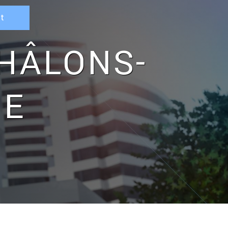
it
NE