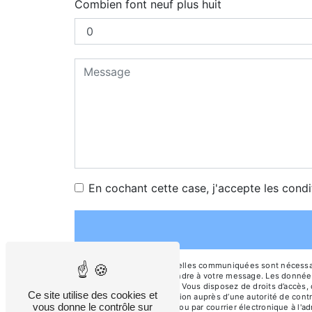
Combien font neuf plus huit
En cochant cette case, j'accepte les condi
** Les données personnelles communiquées sont nécessaires
dans le seul but de répondre à votre message. Les donnée
mancier.david@orange.fr. Vous disposez de droits d’accès, d
Ce site utilise des cookies et
d’introduire une réclamation auprès d’une autorité de cont
vous donne le contrôle sur
Bourbleux, 02160 Soupir ou par courrier électronique à l'